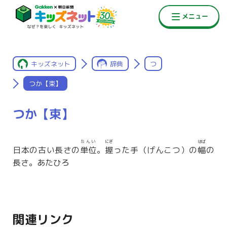
キッズネット
辞典
つ
つか【束】
つか【束】
たんい
にぎ
はば
日本の古い長さの
単位
。
握
った手（げんこつ）の
幅
の
長さ。あたひろ
関連リンク