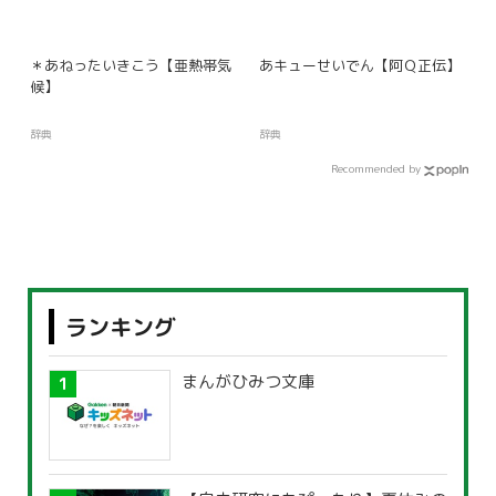
＊あねったいきこう【亜熱帯気
あキューせいでん【阿Ｑ正伝】
候】
辞典
辞典
Recommended by
ランキング
まんがひみつ文庫