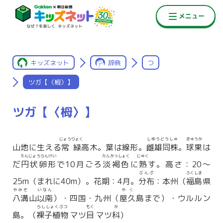
キッズネット
辞典
つ
ツガ【〈栂〉】
ツガ【〈栂〉】
じょうりょく
しゆうどうしゅ
きゅうか
山地に生える
常緑
高木。葉は線形。
雌雄同株
。
球果
は
えんじょうらんけい
たんかっしょく
じゅく
だ
円状卵形
で10月ごろ
淡褐色
に
熟
す。高さ：20〜
ぶんぷ
ふくしま
25m（まれに40m）。花期：4月。
分布
：本州（
福島
県
やみぞ
いなん
やく
八溝
山
以南
）・四国・九州（
屋久
島まで）・ウルルン
らししょくぶつ
もく
か
島。（
裸子植物
マツ
目
マツ
科
）