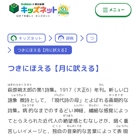
キッズネット
辞典
つ
つきにほえる【月に吠える】
つきにほえる【月に吠える】
はぎわらさくたろう
かん
萩原朔太郎
の第1詩集。1917（大正6）年
刊
。新しい口
しょうちょう
げんだい
かっきてき
語
象徴
詩として，「
現代
詩の母」とよばれる
画期的
な
びょうてき
しんけい
せんさい
かんかく
詩集。
病的
なまでのするどい
神経
，
繊細
な
感覚
によっ
ぜつぼう
てとらえられた近代人の
絶望
感とむなしさが，暗く重
どくじ
おんがくてき
ひょうげん
苦しいイメージと，
独自
の
音楽的
な言葉によって
表現