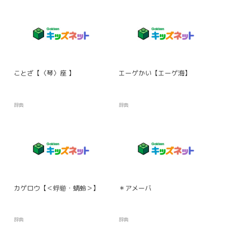
ことざ【〈琴〉座 】
エーゲかい【エーゲ海】
辞典
辞典
カゲロウ【＜蜉蝣・蜻蛉＞】
＊アメーバ
辞典
辞典