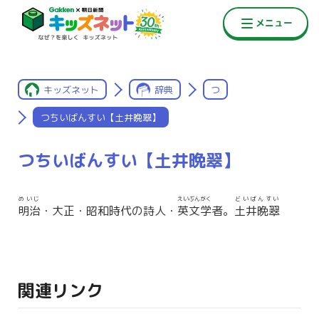
キッズネット
辞典
つ
つちいばんすい【土井晩翠】
つちいばんすい【土井晩翠】
めいじ
えいぶんがく
どいばんすい
明治
・大正・昭和時代の詩人・
英文学
者。
土井晩翠
関連リンク