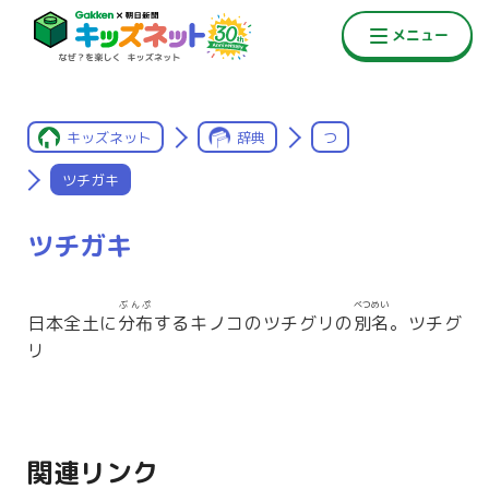
キッズネット
辞典
つ
ツチガキ
ツチガキ
ぶんぷ
べつめい
日本全土に
分布
するキノコのツチグリの
別名
。ツチグ
リ
関連リンク