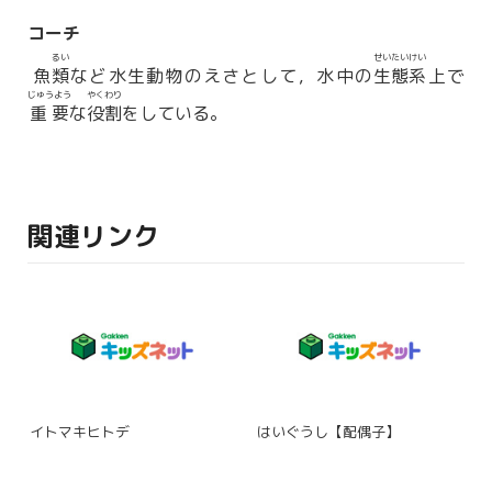
コーチ
るい
せいたいけい
魚
類
など水生動物のえさとして，水中の
生態系
上で
じゅうよう
やくわり
重要
な
役割
をしている。
関連リンク
イトマキヒトデ
はいぐうし【配偶子】