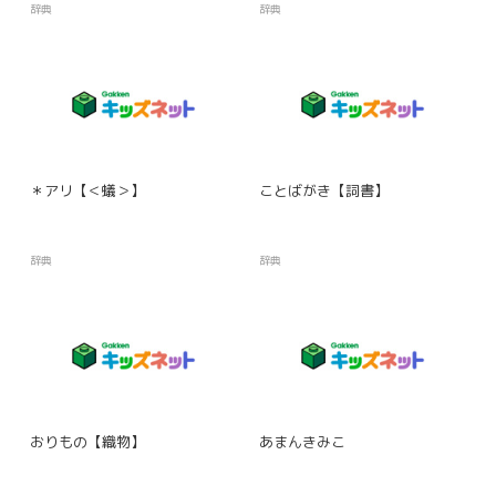
辞典
辞典
＊アリ【＜蟻＞】
ことばがき【詞書】
辞典
辞典
おりもの【織物】
あまんきみこ