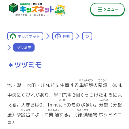
キッズネット
辞典
つ
ツヅミモ
＊ツヅミモ
たんさいぼう
そうるい
池・湖・水田・川などに生育する
単細胞
の
藻類
。体は
こ
中央にくびれがあり，半円形を2
個
くっつけたように見
いか
ぶんれつ
える。大きさは0．1mm
以下
のものが多い。
分裂
（分裂
せつごう
はんしょく
りょくそう
法）や
接合
によって
繁殖
する。（
緑藻
植物 ホシミドロ
目）