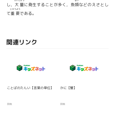
たいりょう
るい
し，
大量
に発生することが多く，魚
類
などのえさとし
じゅうよう
て
重要
である。
関連リンク
ことばのたんい【言葉の単位】
かに【蟹】
辞典
辞典