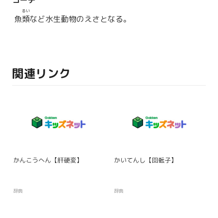
コーチ
るい
魚
類
など水生動物のえさとなる。
関連リンク
かんこうへん【肝硬変】
かいてんし【回転子】
辞典
辞典