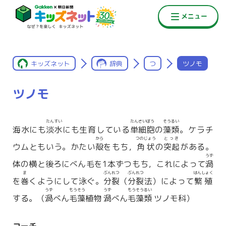
キッズネット
辞典
つ
ツノモ
ツノモ
たんすい
たんさいぼう
そうるい
海水にも
淡水
にも生育している
単細胞
の
藻類
。ケラチ
から
つのじょう
とっき
ウムともいう。かたい
殻
をもち，
角状
の
突起
がある。
うず
体の横と後ろにべん毛を1本ずつもち，これによって
渦
ま
ぶんれつ
ぶんれつ
はんしょく
を
巻
くようにして泳ぐ。
分裂
（
分裂
法）によって
繁殖
うず
もうそう
うず
もうそうるい
する。（
渦
べん
毛藻
植物
渦
べん
毛藻類
ツノモ科）