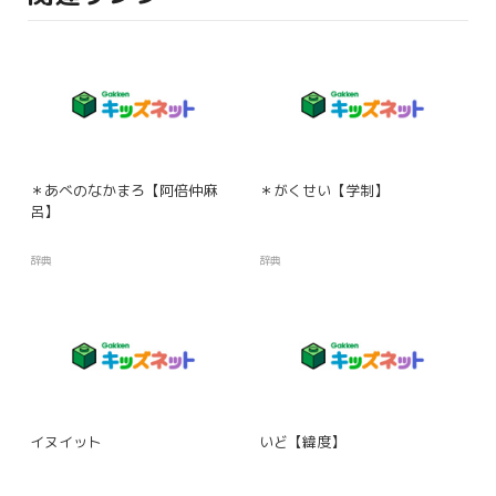
＊あべのなかまろ【阿倍仲麻
＊がくせい【学制】
呂】
辞典
辞典
イヌイット
いど【緯度】