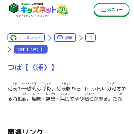
キッズネット
辞典
つ
つば【〈唾〉】
つば【〈唾〉】
えき
いっぱんてき
こしょう
えきせん
ぶんぴつ
だ
液
の
一般的
な
呼称
。だ
液腺
から口こう内に
分泌
され
えき
むみ
むしゅう
むしょく
ねんせい
えき
る消化
液
。
無味
・
無臭
・
無色
でやや
粘性
がある。だ
液
関連リンク