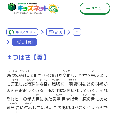
キッズネット
辞典
つ
つばさ【翼】
＊つばさ【翼】
ちょうるい
ぜんきゃく
へんか
と
鳥類
の
前脚
に相当する部分が
変化
し，空中を
飛
ぶよう
てきおう
とくしゅ
きかん
かざきり
あまおおい
に
適応
した
特殊
な
器官
。
風切
羽・
雨覆
羽などの羽毛が
表面をおおっている。風切羽は2列になっていて，それ
ほね
しょうこつ
しこつ
うで
ほね
ぞれヒトの手の
骨
にあたる
掌骨
や
指骨
，
腕
の
骨
にあた
しゃくこつ
ふちゃく
る
尺骨
に
付着
している。この風切羽が強くじょうぶで
と