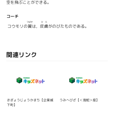
空を
飛
ぶことができる。
コーチ
つばさ
ひふ
コウモリの
翼
は，
皮膚
がのびたものである。
関連リンク
きぎょうじょうかまち【企業城
うみへびざ【＜海蛇＞座】
下町】