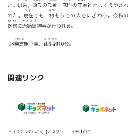
いらい
げんじ
うじがみ
ぶもん
しゅご
た。
以来
，
源氏
の
氏神
・
武門
の
守護
神としてうやまわ
げんざい
はつ
れた。
現在
でも，
初
もうでの人でにぎわう。◇秋の
れいさい
やぶさめ
例祭
に
流鏑馬
神事が行われる。
かまくら
とほやく
JR
鎌倉
駅下車，
徒歩約
10分。
関連リンク
＊オスマンていこく【オスマン
イデオロギー