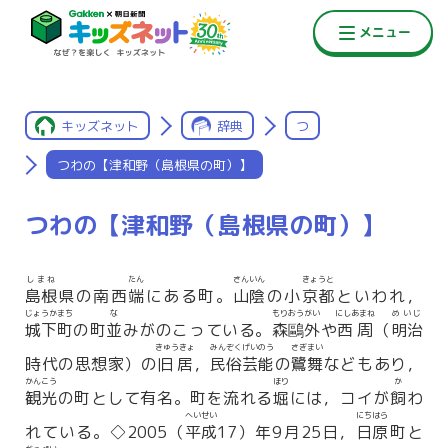
キッズネット
辞典
つ
つわの【津和野（島根県の町）】
つわの【津和野（島根県の町）】
しまね
たん
さんいん
きょうと
島根
県の南西
端
にある町。
山陰
の小
京都
といわれ，
じょうかまち
な
もりおうがい
にしあまね
めいじ
城下町
の町
並
みがのこっている。
森鷗外
や
西周
（
明治
きゅうきょ
みんぞくげいのう
さぎまい
時代の思想家）の
旧居
，
民俗芸能
の
鷺舞
などもあり，
かんこう
ほり
か
観光
の町として有名。町を流れる
堀
には，コイが
飼
わ
へいせい
にちはら
れている。◇2005（
平成
17）年9月25日，
日原
町と