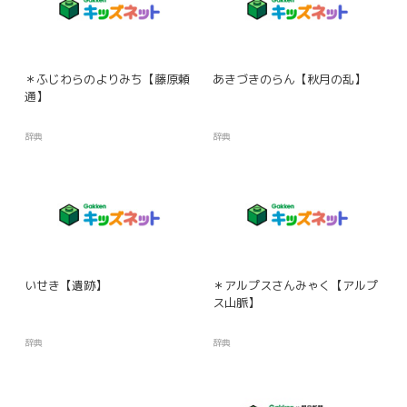
＊ふじわらのよりみち【藤原頼
あきづきのらん【秋月の乱】
通】
辞典
辞典
いせき【遺跡】
＊アルプスさんみゃく【アルプ
ス山脈】
辞典
辞典