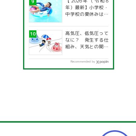
【2026年（令和8
年）最新】小学校・
中学校の夏休みはい
つからいつまで？ 都
道府県別「夏季休暇
高気圧、低気圧って
一覧」
なに？ 発生する仕
組み、天気との関係
は？
Recommended by