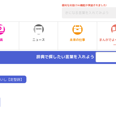
便利なお助けAI機能が実装されました!
未来の仕事
画
ニュース
まんがでよ
辞典で探したい言葉を入れよう
いし【定型詩】
】