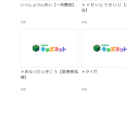
いっしょけんめい【一所懸命】
＊＊せいとうせいじ【
治】
辞典
辞典
＊あねったいきこう【亜熱帯気
＊タイガ
候】
辞典
辞典