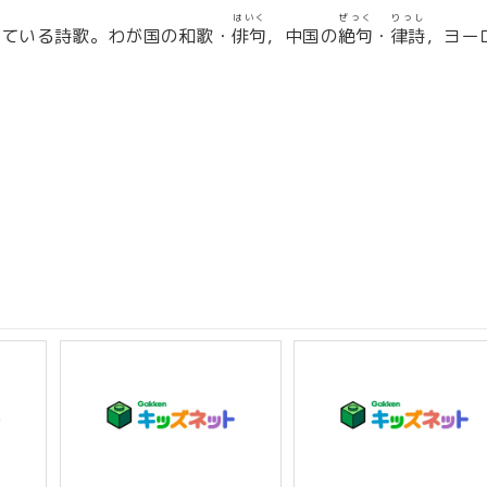
はいく
ぜっく
りっし
している詩歌。わが国の和歌・
俳句
，中国の
絶句
・
律詩
，ヨー