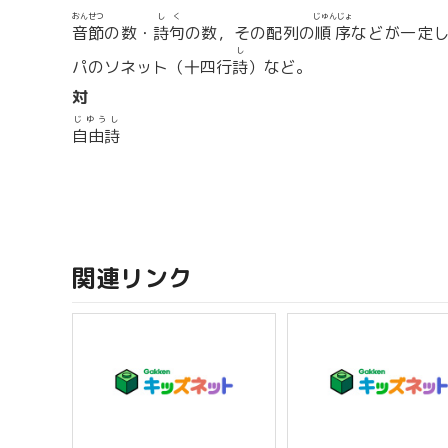
おんせつ
しく
じゅんじょ
音節
の数・
詩句
の数，その配列の
順序
などが一定
し
パのソネット（十四行
詩
）など。
対
じゆうし
自由詩
関連リンク