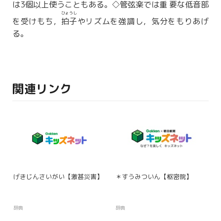
は3
個以上
使うこともある。◇
管弦
楽では
重要
な
低音
部
ひょうし
を受けもち，
拍子
やリズムを強調し，気分をもりあげ
る。
関連リンク
げきじんさいがい【激甚災害】
＊すうみついん【枢密院】
辞典
辞典