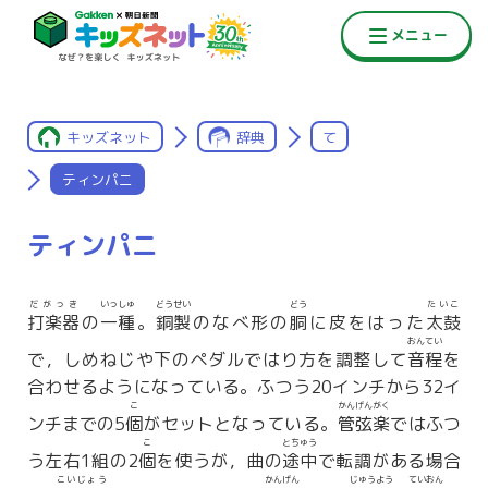
キッズネット
辞典
て
ティンパニ
ティンパニ
だがっき
いっしゅ
どうせい
どう
たいこ
打楽器
の
一種
。
銅製
のなべ形の
胴
に皮をはった
太鼓
おんてい
で，しめねじや下のペダルではり方を調整して
音程
を
合わせるようになっている。ふつう20インチから32イ
こ
かんげんがく
ンチまでの5
個
がセットとなっている。
管弦楽
ではふつ
こ
とちゅう
う左右1組の2
個
を使うが，曲の
途中
で転調がある場合
こいじょう
かんげん
じゅうよう
ていおん