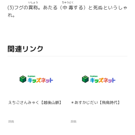
いしょう
ちゅうどく
(3)フグの
異称
。あたる（
中毒
する）と死ぬというしゃ
れ。
関連リンク
えちごさんみゃく【越後山脈】
＊あすかじだい【飛鳥時代】
辞典
辞典