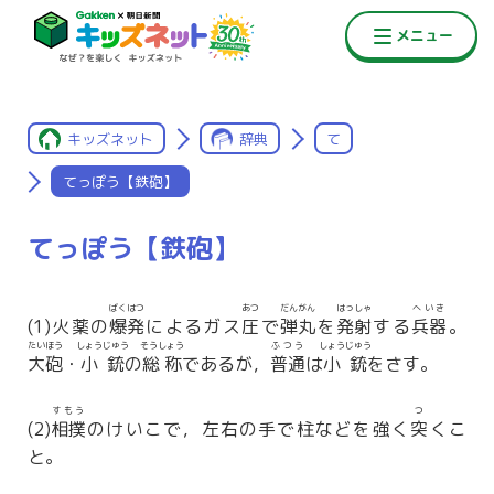
キッズネット
辞典
て
てっぽう【鉄砲】
てっぽう【鉄砲】
ばくはつ
あつ
だんがん
はっしゃ
へいき
(1)火薬の
爆発
によるガス
圧
で
弾丸
を
発射
する
兵器
。
たいほう
しょうじゅう
そうしょう
ふつう
しょうじゅう
大砲
・
小銃
の
総称
であるが，
普通
は
小銃
をさす。
すもう
つ
(2)
相撲
のけいこで，左右の手で柱などを強く
突
くこ
と。