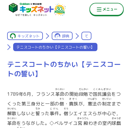
キッズネット
辞典
て
テニスコートのちかい【テニスコートの誓い】
テニスコートのちかい【テニスコー
トの誓い】
かくめい
だんかい
こくみんぎかい
1789年6月，フランス
革命
の開始
段階
で
国民議会
をつ
そう
きぞく
けんぽう
せいてい
くった第三身分と一部の
僧
・
貴族
が，
憲法
の
制定
まで
かいさん
ちか
じけん
そう
解散
しないと
誓
った
事件
。
僧
シエイエスらが中心で，
かくめい
きゅうでん
きゅうぎ
革命
をうながした。◇ベルサイユ
宮殿
わきの室内
球戯