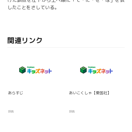
けた
訓点
を左下から上へ
順
に「て・に・を・は」を表
したことをさしている。
関連リンク
あらすじ
あいこくしゃ【愛国社】
辞典
辞典