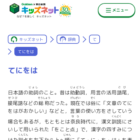
キッズネット
辞典
て
てにをは
てにをは
じょし
じょどうし
ごび
日本語の
助詞
のこと。昔は
助動詞
，用言の活用
語尾
，
せつび
そうしょう
げんざい
ぞく
接尾
語などの
総称
だった。
現在
では
俗
に「文章のてに
をはがおかしい」などと，言葉の使い方をさしていう
なら
くんどく
場合もあるが，もともとは
奈良
時代に，漢文
訓読
にさ
いして用いられた「をこと点」で，漢字の四すみにつ
くんてん
じゅん