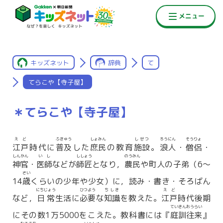
キッズネット
辞典
て
てらこや【寺子屋】
＊てらこや【寺子屋】
えど
ふきゅう
しょみん
しせつ
ろうにん
そうりょ
江戸
時代に
普及
した
庶民
の教育
施設
。
浪人
・
僧侶
・
しんかん
いし
ししょう
のうみん
神官
・
医師
などが
師匠
となり，
農民
や町人の子弟（6〜
さい
14
歳
くらいの少年や少女）に，読み・書き・そろばん
にちじょう
ひつよう
ちしき
えど
など，
日常
生活に
必要
な
知識
を教えた。
江戸
時代後期
ていきんおうらい
にその数1万5000をこえた。教科書には『
庭訓往来
』