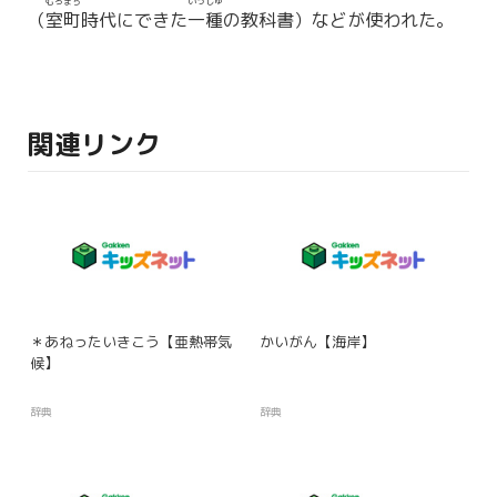
むろまち
いっしゅ
（
室町
時代にできた
一種
の教科書）などが使われた。
関連リンク
＊あねったいきこう【亜熱帯気
かいがん【海岸】
候】
辞典
辞典