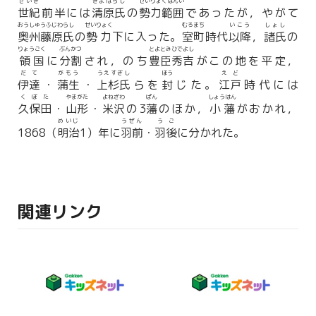
せいき
きよはらし
せいりょくはんい
世紀
前半には
清原氏
の
勢力範囲
であったが，やがて
おうしゅうふじわらし
せいりょく
むろまち
いこう
しょし
奥州藤原氏
の
勢力
下に入った。
室町
時代
以降
，
諸氏
の
りょうごく
ぶんかつ
とよとみひでよし
領国
に
分割
され，のち
豊臣秀吉
がこの地を平定，
だて
がもう
うえすぎし
ほう
えど
伊達
・
蒲生
・
上杉氏
らを
封
じた。
江戸
時代には
くぼた
やまがた
よねざわ
ぱん
しょうはん
久保田
・
山形
・
米沢
の3
藩
のほか，
小藩
がおかれ，
めいじ
うぜん
うご
1868（
明治
1）年に
羽前
・
羽後
に分かれた。
関連リンク