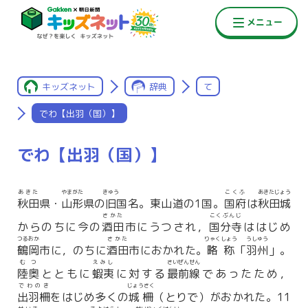
キッズネット
辞典
て
でわ【出羽（国）】
でわ【出羽（国）】
あきた
やまがた
きゅう
こくふ
あきたじょう
秋田
県・
山形
県の
旧
国名。東山道の1国。
国府
は
秋田城
さかた
こくぶんじ
からのちに今の
酒田
市にうつされ，
国分寺
ははじめ
つるおか
さかた
りゃくしょう
うしゅう
鶴岡
市に，のちに
酒田
市におかれた。
略称
「
羽州
」。
むつ
えみし
さいぜんせん
陸奥
とともに
蝦夷
に対する
最前線
であったため，
でわのき
じょうさく
出羽柵
をはじめ多くの
城柵
（とりで）がおかれた。11