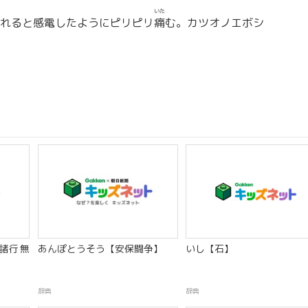
いた
れると感電したようにピリピリ
痛
む。カツオノエボシ
諸行無
あんぽとうそう【安保闘争】
いし【石】
辞典
辞典