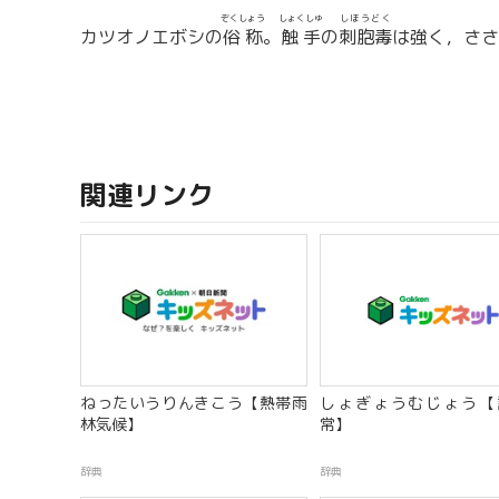
ぞくしょう
しょくしゅ
しほうどく
カツオノエボシの
俗称
。
触手
の
刺胞毒
は強く，ささ
関連リンク
ねったいうりんきこう【熱帯雨
しょぎょうむじょう【
林気候】
常】
辞典
辞典