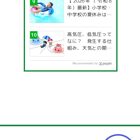
【2026年（令和8
年）最新】小学校・
中学校の夏休みはい
つからいつまで？ 都
道府県別「夏季休暇
高気圧、低気圧って
一覧」
なに？ 発生する仕
組み、天気との関係
は？
Recommended by