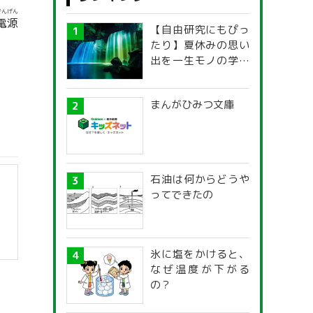
でんげん
電源
【自由研究にもぴっ
たり】夏休みの思い
出を一生モノの学び
に！「光の不思議」
探究ガイド
まんがひみつ文庫
石油は何からどうや
ってできたの
氷に塩をかけると、
なぜ温度が下がる
の？