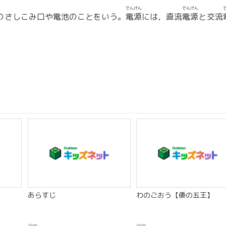
でんげん
でんげん
のさしこみ口や電池のことをいう。
電源
には，直流
電源
と交流
あらすじ
わのごおう【倭の五王】