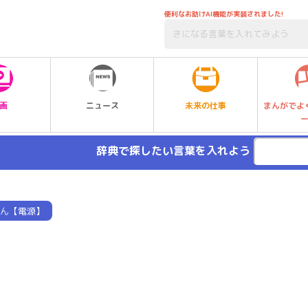
便利なお助けAI機能が実装されました!
未来の仕事
画
ニュース
まんがでよ
辞典で探したい言葉を入れよう
ん【電源】