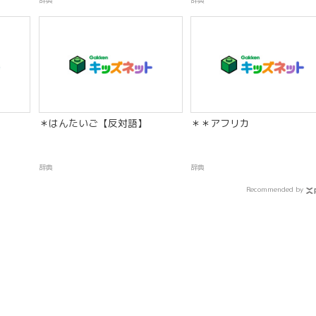
辞典
辞典
＊はんたいご【反対語】
＊＊アフリカ
辞典
辞典
Recommended by