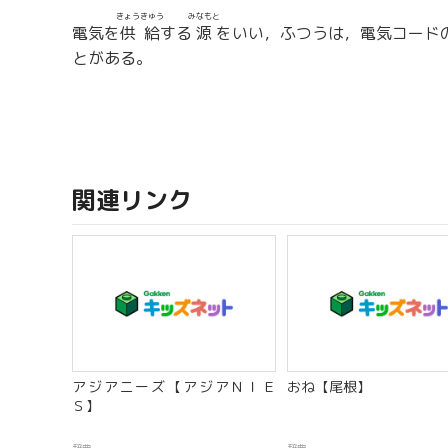
きょうきゅう
みなもと
電気を
供給
する
源
をいい，ふつうは，電気コード
とがある。
関連リンク
アジアニーズ【アジアＮＩＥ
おね【尾根】
Ｓ】