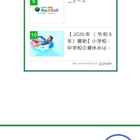
ニュース
【2026年（令和8
年）最新】小学校・
中学校の夏休みはい
つからいつまで？ 都
道府県別「夏季休暇
Recommended by
一覧」