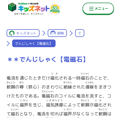
キッズネット
辞典
て
でんじしゃく【電磁石】
＊＊でんじしゃく【電磁石】
じか
じしゃく
電流を通じたときだけ
磁化
される一時
磁石
のことで，
なんこう
ぼう
ぜつえん
どうせん
軟鋼
の
棒
（鉄心）のまわりに
絶縁
された
導線
をまきつ
でんじしゃく
けたものである。
電磁石
のコイルに電流を流すと，コ
じかい
じきゆうどう
なんこう
じか
イルに
磁界
を生じ，
磁気誘導
によって
軟鋼
が
磁化
され
じしゃく
じかい
なんこう
て
磁石
となり，電流を切れば
磁界
がなくなって
軟鋼
は