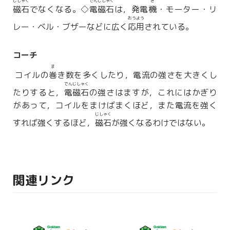
じしゃく
でんじしゃく
き
磁石
でなくなる。◇
電磁石
は，発電
機
・モーター・リ
おうよう
レー・ベル・ブザーなどに広く
応用
されている。
コーチ
ま
コイルの
巻
き数を多くしたり，電流の強さを大きくし
でんじしゃく
たりすると，
電磁石
の強さはますが，これにはかぎり
があって，コイルをまけばまくほど，また電流を強く
じしゃく
すれば強くするほど，
磁石
が強くなるわけではない。
関連リンク