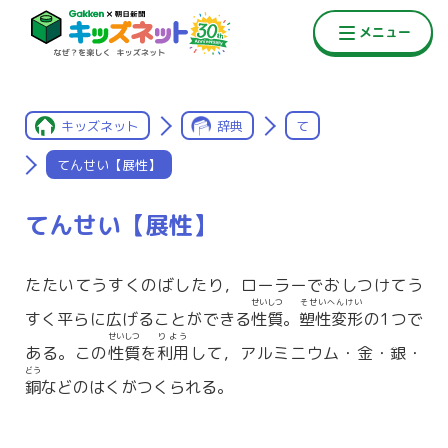
キッズネット
辞典
て
てんせい【展性】
てんせい【展性】
たたいてうすくのばしたり，ローラーでおしつけてう
せいしつ
そせいへんけい
すく平らに広げることができる
性質
。
塑性変形
の1つで
せいしつ
りよう
ある。この
性質
を
利用
して，アルミニウム・金・銀・
どう
銅
などのはくがつくられる。