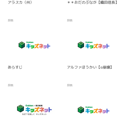
アラスカ（州）
＊＊おだのぶなが【織田信長】
辞典
辞典
あらすじ
アルファほうかい【α崩壊】
辞典
辞典