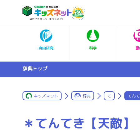
科学
自由研究
動
辞典トップ
キッズネット
辞典
て
てんて
＊てんてき【天敵】