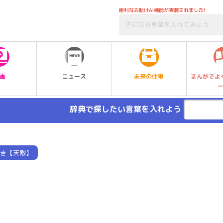
便利なお助けAI機能が実装されました!
未来の仕事
画
ニュース
まんがでよ
辞典で探したい言葉を入れよう
き【天敵】