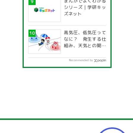
まんがでよくわかる
一覧」
シリーズ | 学研キッ
ズネット
高気圧、低気圧って
なに？ 発生する仕
組み、天気との関係
は？
Recommended by