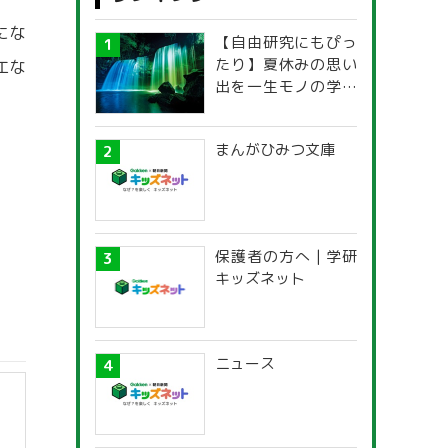
にな
【自由研究にもぴっ
たり】夏休みの思い
エな
出を一生モノの学び
に！「光の不思議」
探究ガイド
まんがひみつ文庫
保護者の方へ | 学研
キッズネット
ニュース