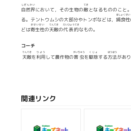
しぜんかい
てき
自然界
において，その生物の
敵
となるもののこと
ほしょくせい
る。テントウムシの大部分やトンボなどは，
捕食性
きせいせい
てんてき
だいひょうてき
どは
寄生性
の
天敵
の
代表的
なもの。
コーチ
てんてき
りよう
がいちゅう
くじょ
ほうほう
天敵
を
利用
して農作物の
害虫
を
駆除
する
方法
があり
関連リンク