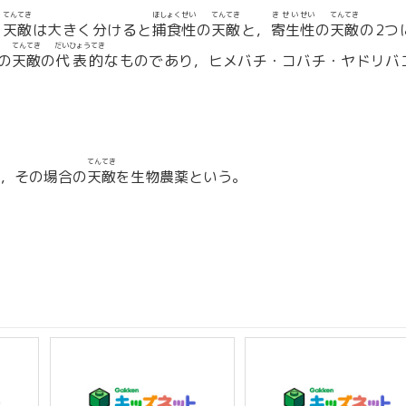
てんてき
ほしょくせい
てんてき
きせい
せい
てんてき
。
天敵
は大きく分けると
捕食性
の
天敵
と，
寄生
性
の
天敵
の2つ
てんてき
だいひょうてき
の
天敵
の
代表的
なものであり，ヒメバチ・コバチ・ヤドリバ
てんてき
，その場合の
天敵
を生物農薬という。