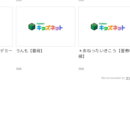
辞典
辞典
デミー
うんも【雲母】
＊あねったいきこう【亜熱
候】
辞典
辞典
Recommended by