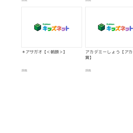
辞典
辞典
＊アサガオ【＜朝顔＞】
アカデミーしょう【アカ
賞】
辞典
辞典