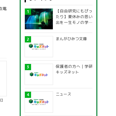
点電
【自由研究にもぴっ
たり】夏休みの思い
出を一生モノの学び
に！「光の不思議」
探究ガイド
まんがひみつ文庫
保護者の方へ | 学研
キッズネット
ニュース
田】