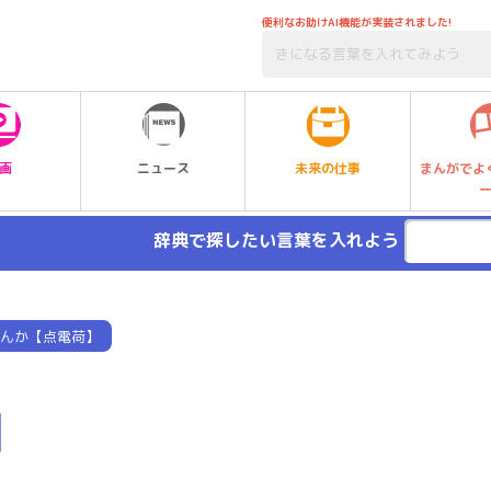
便利なお助けAI機能が実装されました!
未来の仕事
画
ニュース
まんがでよ
辞典で探したい言葉を入れよう
んか【点電荷】
】