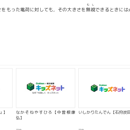
むし
さをもった電荷に対しても，その大きさを
無視
できるときには
 】
なかそねやすひろ【中曽根康
いしかりたんでん【石狩炭
弘】