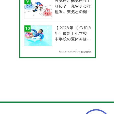
高気圧、低気圧って
なに？ 発生する仕
組み、天気との関係
は？
【2026年（令和8
年）最新】小学校・
中学校の夏休みはい
つからいつまで？ 都
道府県別「夏季休暇
Recommended by
一覧」