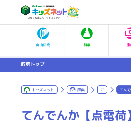
科学
自由研究
動
辞典トップ
キッズネット
辞典
て
てんで
てんでんか【点電荷