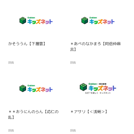
かそううん【下層雲】
＊あべのなかまろ【阿倍仲麻
呂】
辞典
辞典
＊＊おうにんのらん【応仁の
＊アサリ【＜浅蜊＞】
乱】
辞典
辞典