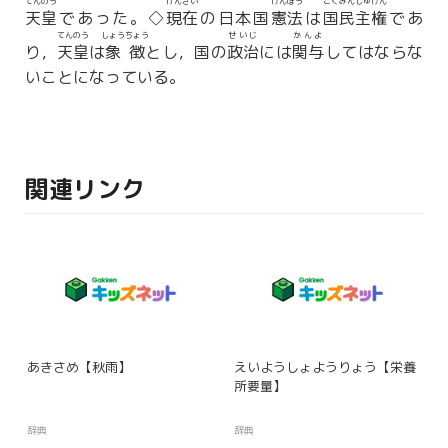
てんのう
げんざい
けんぽう
こくみんしゅけん
天皇
であった。◇
現在
の日本国
憲法
は
国民主権
であ
てんのう
しょうちょう
せいじ
かんよ
り，
天皇
は
象徴
とし，国の
政治
には
関与
してはならな
いことになっている。
関連リンク
あきさめ【秋雨】
えいようしょようりょう【栄養
所要量】
辞典
辞典