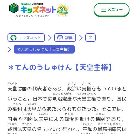
キッズネット
辞典
て
てんのうしゅけん【天皇主権】
＊てんのうしゅけん【天皇主権】
てんのう
せいじ
じっけん
天皇
は国の代表者であり，
政治
の
実権
をもっていると
めいじけんぽう
てんのうしゅけん
いうこと。日本では
明治憲法
が
天皇主権
であり，国民
けんり
てんのう
の
権利
は
天皇
からあたえられものだった。そこでは，
ないかく
てんのう
せいじ
きかん
国会や
内閣
は
天皇
による
政治
を助ける
機関
であり，
さいばん
てんのう
ぐんたい
さいこうしきかん
裁判
は
天皇
の名において行われ，
軍隊
の
最高指揮官
は