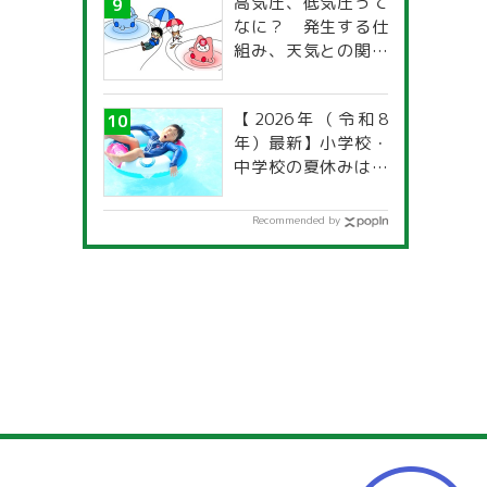
高気圧、低気圧って
なに？ 発生する仕
組み、天気との関係
は？
【2026年（令和8
年）最新】小学校・
中学校の夏休みはい
つからいつまで？ 都
道府県別「夏季休暇
Recommended by
一覧」