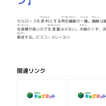
ン】
げんりょう
さいせいせんい
いっしゅ
せんい
セルロースを
原料
とする
再生繊維
の
一種
。
繊維
は
せいさんひ
せいさんりょう
もめん
生産費
が高いので
生産量
は少ない。
木綿
のくず，
せいぞう
製造
する。ビスコースレーヨン
関連リンク