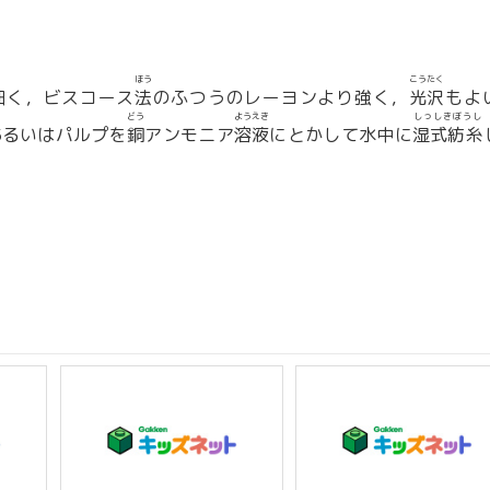
ほう
こうたく
細く，ビスコース
法
のふつうのレーヨンより強く，
光沢
もよ
どう
ようえき
しっしきぼうし
あるいはパルプを
銅
アンモニア
溶液
にとかして水中に
湿式紡糸