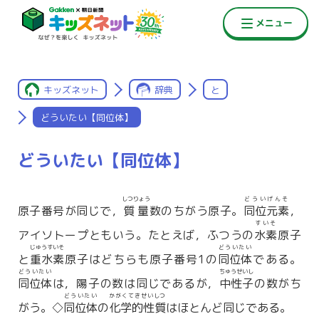
キッズネット
辞典
と
どういたい【同位体】
どういたい【同位体】
しつりょう
どういげんそ
原子番号が同じで，
質量
数のちがう原子。
同位元素
，
すいそ
アイソトープともいう。たとえば，ふつうの
水素
原子
じゅうすいそ
どういたい
と
重水素
原子はどちらも原子番号1の
同位体
である。
どういたい
ちゅうせいし
同位体
は，陽子の数は同じであるが，
中性子
の数がち
どういたい
かがくてきせいしつ
がう。◇
同位体
の
化学的性質
はほとんど同じである。