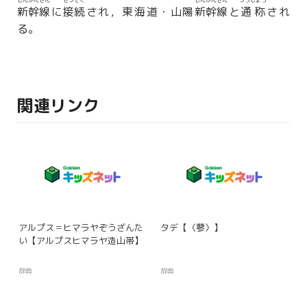
しんかんせん
せつぞく
しんかんせん
つうしょう
新幹線
に
接続
され，東海道・山陽
新幹線
と
通称
され
る。
関連リンク
アルプス＝ヒマラヤぞうざんた
タデ【〈蓼〉】
い【アルプスヒマラヤ造山帯】
辞典
辞典