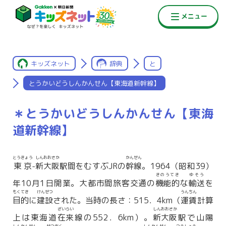
キッズネット
辞典
と
とうかいどうしんかんせん【東海道新幹線】
＊とうかいどうしんかんせん【東海
道新幹線】
とうきょう
しんおおさか
かんせん
東京
-
新大阪
駅間をむすぶJRの
幹線
。1964（昭和39）
きのうてき
ゆそう
年10月1日開業。大都市間旅客交通の
機能的
な
輸送
を
もくてき
けんせつ
うんちん
目的
に
建設
された。当時の長さ：515．4km（
運賃
計算
ざいらい
しんおおさか
上は東海道
在来
線の552．6km）。
新大阪
駅で山陽