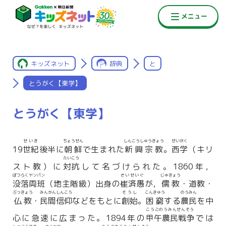
キッズネット
辞典
と
とうがく【東学】
とうがく【東学】
せいき
ちょうせん
しんこうしゅうきょう
せいがく
19
世紀
後半に
朝鮮
で生まれた
新興宗教
。
西学
（キリ
たいこう
スト教）に
対抗
して名づけられた。1860年，
ぼつらくヤンパン
さいせいぐ
じゅきょう
没落両班
（地主階級）出身の
崔済愚
が，
儒教
・道教・
ぶっきょう
みんかんしんこう
そうし
こんきゅう
のうみん
仏教
・
民間信仰
などをもとに
創始
。
困窮
する
農民
を中
こうごのうみんせんそう
心に急速に広まった。1894年の
甲午農民戦争
では