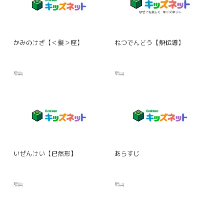
かみのけざ【＜髪＞座】
ねつでんどう【熱伝導】
辞典
辞典
いぜんけい【已然形】
あらすじ
辞典
辞典