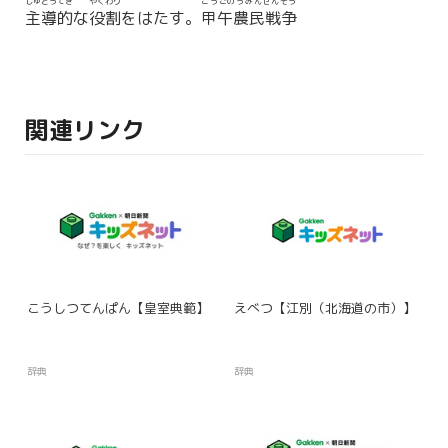
しゅどうてき
やくわり
こうごのうみんせんそう
主導的
な
役割
をはたす。
甲午農民戦争
関連リンク
こうしつてんぱん【皇室典範】
えべつ【江別（北海道の市）】
辞典
辞典