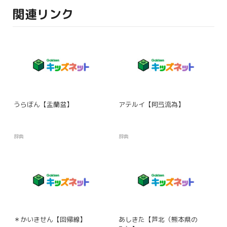
関連リンク
うらぼん【盂蘭盆】
アテルイ【阿弖流為】
辞典
辞典
＊かいきせん【回帰線】
あしきた【芦北（熊本県の