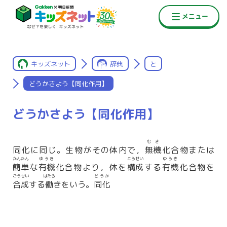
キッズネット
辞典
と
どうかさよう【同化作用】
どうかさよう【同化作用】
むき
同化に同じ。生物がその体内で，
無機
化合物または
かんたん
ゆうき
こうせい
ゆうき
簡単
な
有機
化合物より，体を
構成
する
有機
化合物を
ごうせい
はたら
どうか
合成
する
働
きをいう。
同化