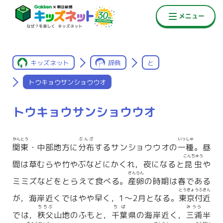
キッズネット
辞典
と
トウキョウサンショウウオ
トウキョウサンショウウオ
かんとう
ぶんぷ
いっしゅ
関東
・中部地方に
分布
するサンショウウオの
一種
。昼
こんちゅう
間は草むらや竹やぶなどにかくれ，夜になると
昆虫
や
さんらん
ミミズなどをとらえて食べる。
産卵
の時期は春である
とうきょうふきん
が，海岸近くではやや早く，1〜2月となる。
東京付近
ちちぶ
ちば
みうら
では，
秩父
山地のふもと，
千葉
県の海岸近く，
三浦
半