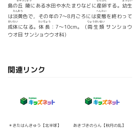
きゅうりょう
さんらん
ようせい
島の
丘陵
にある水田や水たまりなどに
産卵
する。
幼生
たんおう
へんたい
は
淡黄
色で，その年の7〜8月ごろには
変態
を終わって
せいたい
たいちょう
りょうせいるい
成体
になる。
体長
：7〜10cm。（
両生類
サンショウ
ウオ目 サンショウウオ科）
関連リンク
＊きたはんきゅう【北半球】
あきづきのらん【秋月の乱】