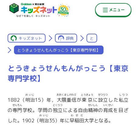
キッズネット
辞典
と
とうきょうせんもんがっこう【東京専門学校】
とうきょうせんもんがっこう【東京
専門学校】
めいじ
おおくましげのぶ
とうきょう
せつりつ
しりつ
1882（
明治
15）年，
大隈重信
が
東京
に
設立
した
私立
せんもん
どくりつ
せいしん
いくせい
の
専門
学校。学問の
独立
による自由
精神
の
育成
を目ざ
めいじ
わせだ
した。1902（
明治
35）年に
早稲田
大学となる。