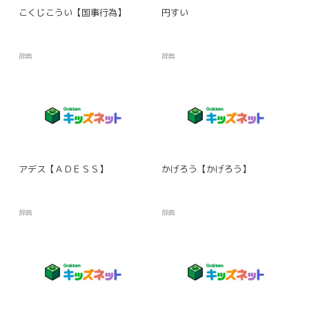
こくじこうい【国事行為】
円すい
辞典
辞典
アデス【ＡＤＥＳＳ】
かげろう【かげろう】
辞典
辞典