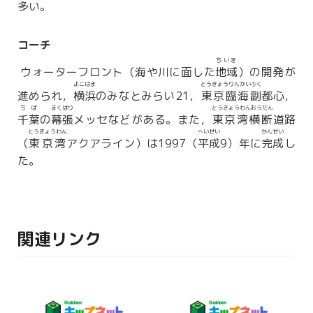
多い。
コーチ
ちいき
ウォーターフロント（海や川に面した
地域
）の開発が
よこはま
とうきょうりんかいふく
進められ，
横浜
のみなとみらい21，
東京臨海副
都心，
ちば
まくはり
とうきょうわんおうだん
千葉
の
幕張
メッセなどがある。また，
東京湾横断
道路
とうきょうわん
へいせい
かんせい
（
東京湾
アクアライン）は1997（
平成
9）年に
完成
し
た。
関連リンク