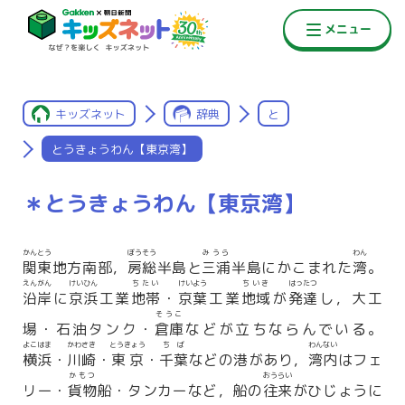
キッズネット
辞典
と
とうきょうわん【東京湾】
＊とうきょうわん【東京湾】
かんとう
ぼうそう
みうら
わん
関東
地方南部，
房総
半島と
三浦
半島にかこまれた
湾
。
えんがん
けいひん
ちたい
けいよう
ちいき
はったつ
沿岸
に
京浜
工業
地帯
・
京葉
工業
地域
が
発達
し，大工
そうこ
場・石油タンク・
倉庫
などが立ちならんでいる。
よこはま
かわさき
とうきょう
ちば
わんない
横浜
・
川崎
・
東京
・
千葉
などの港があり，
湾内
はフェ
かもつ
おうらい
リー・
貨物
船・タンカーなど，船の
往来
がひじょうに