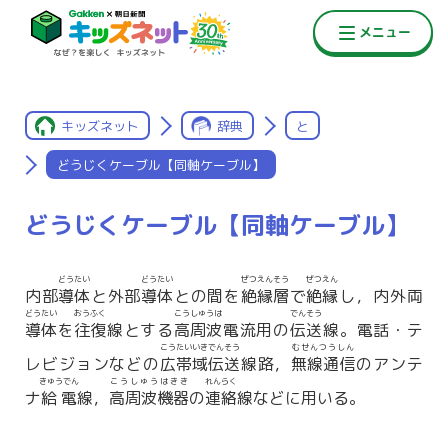
キッズネット
辞典
と
どうじくケーブル【同軸ケーブル】
どうじくケーブル【同軸ケーブル】
どうたい
どうたい
ぜつえんそう
ぜつえん
内部
導体
と外部
導体
との間を
絶縁層
で
絶縁
し，内外両
どうたい
おうふく
こうしゅうは
でんそう
導体
を
往復
線とする
高周波
電流用の
伝送
線。電話・テ
こうたいいきでんそう
むせんつうしん
レビジョンなどの
広帯域伝送
線路，
無線通信
のアンテ
きゅうでん
こうしゅうはきき
れんらく
ナ
給電
線，
高周波機器
の
連絡
線などに用いる。