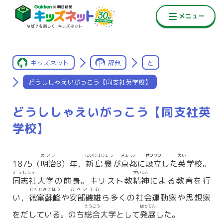
キッズネット
辞典
と
どうししゃえいがっこう【同支社英学校】
どうししゃえいがっこう【同支社英
学校】
めいじ
にいじまじょう
きょうと
せつりつ
えい
1875（
明治
8）年，
新島襄
が
京都
に
設立
した
英
学校。
どうししゃ
せいしん
同志社
大学の前身。キリスト教
精神
による教育を行
とくとみそほう
あべいそお
い，
徳富蘇峰
や
安部磯雄
ら多くの社会運動家や思想家
そうごう
はってん
をだしている。のち
総合
大学として
発展
した。