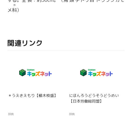
する。
全長
：
約
50cm。（
鳥類
チドリ
目
トウゾクカモ
か
メ
科
）
関連リンク
＊うえきえもり【植木枝盛】
にほんろうどうそうどうめい
【日本労働総同盟】
辞典
辞典