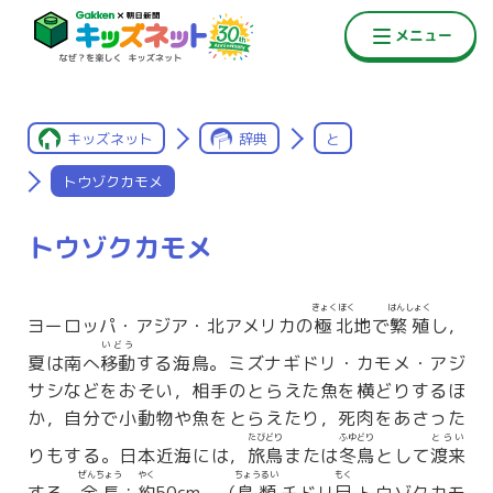
キッズネット
辞典
と
トウゾクカモメ
トウゾクカモメ
きょくほく
はんしょく
ヨーロッパ・アジア・北アメリカの
極北
地で
繁殖
し，
いどう
夏は南へ
移動
する海鳥。ミズナギドリ・カモメ・アジ
サシなどをおそい，相手のとらえた魚を横どりするほ
か，自分で小動物や魚をとらえたり，死肉をあさった
たびどり
ふゆどり
とらい
りもする。日本近海には，
旅鳥
または
冬鳥
として
渡来
ぜんちょう
やく
ちょうるい
もく