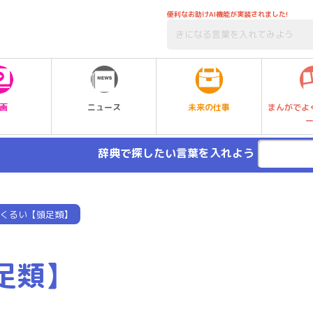
便利なお助けAI機能が実装されました!
未来の仕事
画
ニュース
まんがでよ
辞典で探したい言葉を入れよう
くるい【頭足類】
足類】