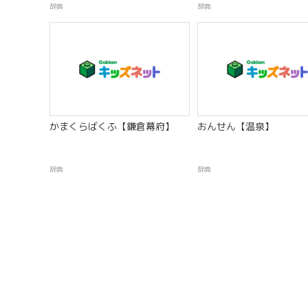
辞典
辞典
かまくらばくふ【鎌倉幕府】
おんせん【温泉】
辞典
辞典