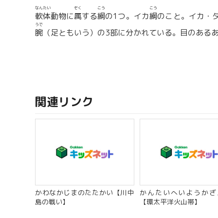
なんたい
ぞく
こう
こう
軟体
動物に
属
する
綱
の1つ。イカ
綱
のこと。イカ・
うで
腕
（足ともいう）の3部に分かれている。目のある
関連リンク
かわなかじまのたたかい【川中
かんたいへいようかざ
島の戦い】
【環太平洋火山帯】