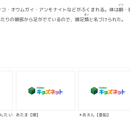
どう
タコ・オウムガイ・アンモナイトなどがふくまれる。体は
胴
・
るい
あたりの頭部から足がでているので，頭足
類
と名づけられた。
んたい
あたま【頭】
＊あえん【亜鉛】