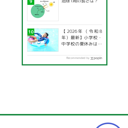
地球1周の長さは？
【2026年（令和8
年）最新】小学校・
中学校の夏休みはい
つからいつまで？ 都
道府県別「夏季休暇
Recommended by
一覧」