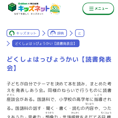
キッズネット
辞典
と
どくしょはっぴょうかい【読書発表会】
どくしょはっぴょうかい【読書発表
会】
子どもが自分でテーマを決めて本を読み，まとめた考
えを発表しあう会。同様のねらいで行うものに読書
ざだん
しどう
座談
会がある。国語科で，小学校の高学年に
指導
され
ないよう
る。国語科の話す・聞く・書く・読むの
内容
や，つた
そうぞう
かんかく
もくひょう
えあう力・思考力・
想像
力・言語
感覚
をそだてる
目標