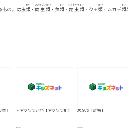
るい
りょうせいるい
るい
こんちゅう
るい
るい
るい
るもの。は虫
類
・
両生類
・魚
類
・
昆虫
類
・クモ
類
・ムカデ
類
災害】
＊アマゾンがわ【アマゾン川】
おかぶ【雄株】