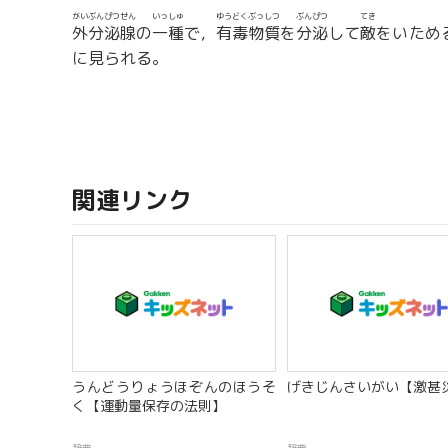
がいぶんぴつせん
いっしゅ
ゆうどくぶっしつ
ぶんぴつ
てき
外分泌腺
の
一種
で，
有毒物質
を
分泌
して
敵
をいため
に見られる。
関連リンク
うんどうりょうほぞんのほうそ
げきじんさいがい【激甚
く【運動量保存の法則】