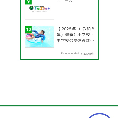
ニュース
【2026年（令和8
年）最新】小学校・
中学校の夏休みはい
つからいつまで？ 都
道府県別「夏季休暇
Recommended by
一覧」