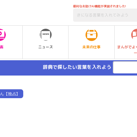
便利なお助けAI機能が実装されました!
未来の仕事
画
ニュース
まんがでよ
辞典で探したい言葉を入れよう
ん【独占】