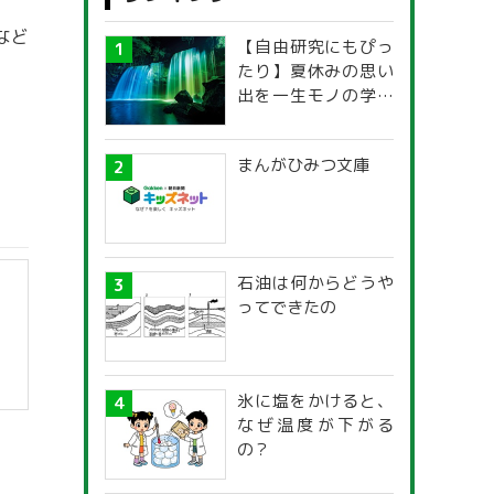
など
【自由研究にもぴっ
たり】夏休みの思い
出を一生モノの学び
に！「光の不思議」
探究ガイド
まんがひみつ文庫
石油は何からどうや
ってできたの
氷に塩をかけると、
なぜ温度が下がる
の？