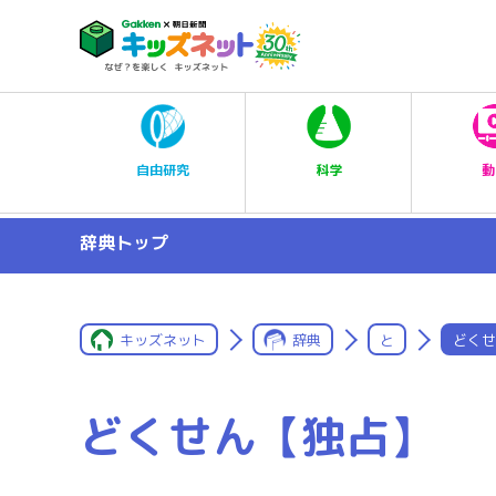
科学
自由研究
動
辞典トップ
キッズネット
辞典
と
どくせ
どくせん【独占】