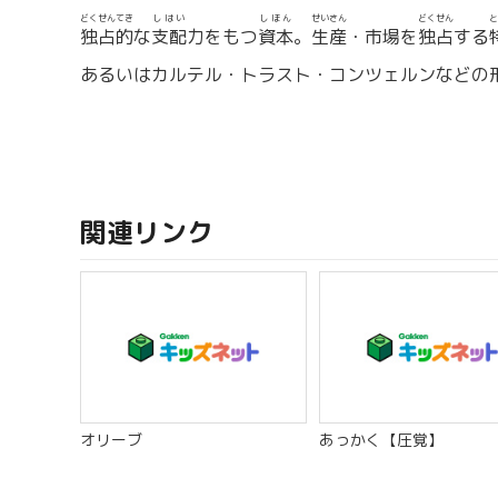
どくせんてき
しはい
しほん
せいさん
どくせん
と
独占的
な
支配
力をもつ
資本
。
生産
・市場を
独占
する
あるいはカルテル・トラスト・コンツェルンなどの
関連リンク
オリーブ
あっかく【圧覚】