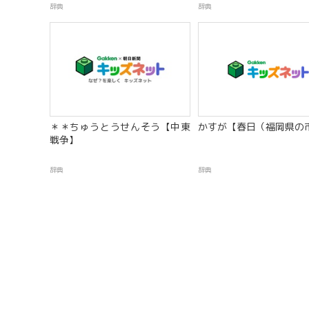
辞典
辞典
＊＊ちゅうとうせんそう【中東
かすが【春日（福岡県の
戦争】
辞典
辞典