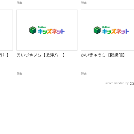
辞典
辞典
市）】
あいづやいち【会津八一】
かいきゅうち【階級値】
辞典
辞典
Recommended by