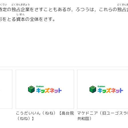
くてい
どくせんきぎょう
どくせん
特定
の
独占企業
をさすこともあるが，ふつうは，これらの
独占
しほん
形をとる
資本
の全体をさす。
こうだいいん（ねね）【高台院
マケドニア（旧ユーゴスラ
（ねね）】
共和国）