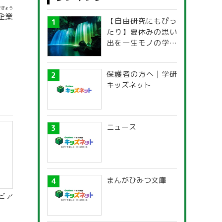
きぎょう
企業
【自由研究にもぴっ
たり】夏休みの思い
出を一生モノの学び
に！「光の不思議」
探究ガイド
保護者の方へ | 学研
キッズネット
ニュース
まんがひみつ文庫
ビア