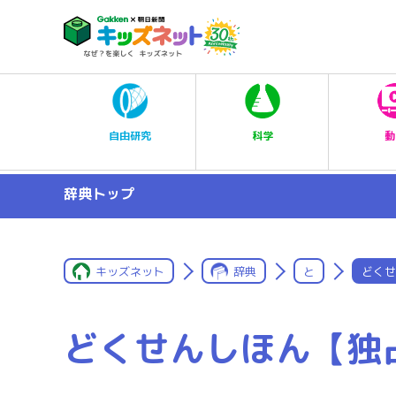
科学
自由研究
動
辞典トップ
キッズネット
辞典
と
どくせ
どくせんしほん【独