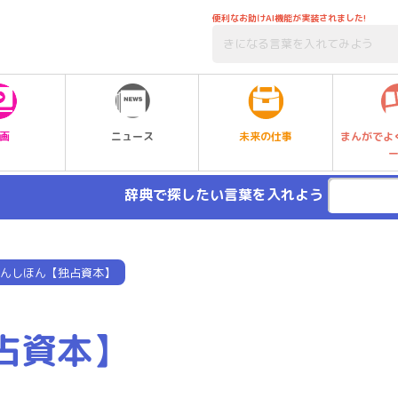
便利なお助けAI機能が実装されました!
未来の仕事
画
ニュース
まんがでよ
辞典で探したい言葉を入れよう
んしほん【独占資本】
占資本】