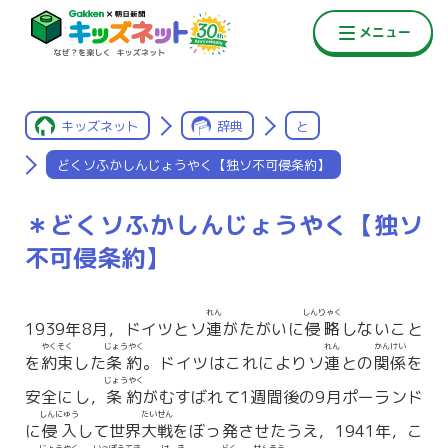
キッズネット
辞典
と
どくソふかしんじょうやく【独ソ不可侵条約】
＊どくソふかしんじょうやく【独ソ
不可侵条約】
れん
しんりゃく
1939年8月，ドイツとソ
連
がたがいに
侵略
しないこと
やくそく
じょうやく
れん
かんけい
を
約束
した
条約
。ドイツはこれによりソ
連
との
関係
を
じょうやく
安全にし，
条約
がむすばれて1週間後の9月ポーランド
しんにゅう
たいせん
に
侵入
して世界
大戦
をぼっ発させたうえ，1941年，こ