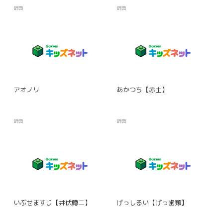
辞典
辞典
アオノリ
あかつち【赤土】
辞典
辞典
いぶせますじ【井伏鱒二】
げっしるい【げっ歯類】