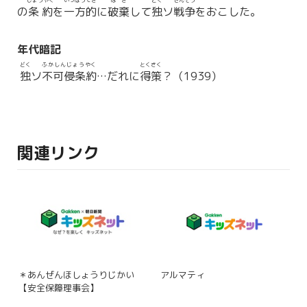
じょうやく
いっぽうてき
はき
どく
せんそう
の
条約
を
一方的
に
破棄
して
独
ソ
戦争
をおこした。
年代暗記
どく
ふかしんじょうやく
とくさく
独
ソ
不可侵条約
…だれに
得策
？（1939）
関連リンク
＊あんぜんほしょうりじかい
アルマティ
【安全保障理事会】