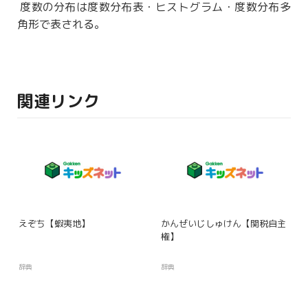
度数の
分布
は度数
分布
表・ヒストグラム・度数
分布
多
角形で表される。
関連リンク
えぞち【蝦夷地】
かんぜいじしゅけん【関税自主
権】
辞典
辞典