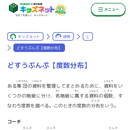
キッズネット
辞典
と
どすうぶんぷ【度数分布】
どすうぶんぷ【度数分布】
しゅうだん
しりょう
しりょう
ある
集団
の
資料
を整理してまとめるために，
資料
をい
かく
ぞく
しりょう
こすう
くつかの階級に分け，
各
階級に
属
する
資料
の
個数
，す
ぶんぷ
なわち度数を調べる。このときの度数の
分布
をいう。
コーチ
ぶんぷ
ぶんぷ
ぶんぷ