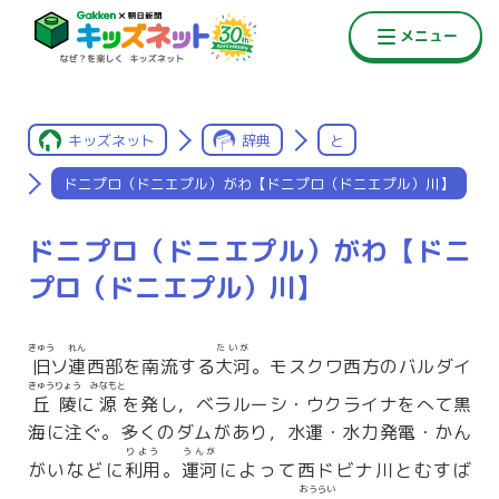
キッズネット
辞典
と
ドニプロ（ドニエプル）がわ【ドニプロ（ドニエプル）川】
ドニプロ（ドニエプル）がわ【ドニ
プロ（ドニエプル）川】
きゅう
れん
たいが
旧
ソ
連
西部を南流する
大河
。モスクワ西方のバルダイ
きゅうりょう
みなもと
丘陵
に
源
を発し，ベラルーシ・ウクライナをへて黒
海に注ぐ。多くのダムがあり，水運・水力発電・かん
りよう
うんが
がいなどに
利用
。
運河
によって西ドビナ川とむすば
おうらい