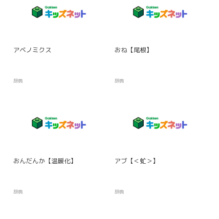
アベノミクス
おね【尾根】
辞典
辞典
おんだんか【温暖化】
アブ【＜虻＞】
辞典
辞典