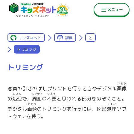
キッズネット
辞典
と
トリミング
トリミング
がぞう
写真の引きのばしプリントを行うときやデジタル
画像
しょり
しゅうい
ふよう
の
処理
で，
周囲
の
不要
と思われる部分をのぞくこと。
がぞう
しょり
デジタル
画像
のトリミングを行うには，図形
処理
ソフ
トウェアを使う。