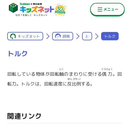
キッズネット
辞典
と
トルク
トルク
じく
ぐうりょく
回転している物体が回転
軸
のまわりに受ける
偶力
。回
はんぴれい
転力。トルクは，回転速度に
反比例
する。
関連リンク