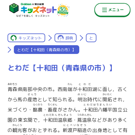
キッズネット
辞典
と
とわだ【十和田（青森県の市）】
とわだ【十和田（青森県の市）】
あおもり
たん
とわだ
青森
県南部中央の市。西南
端
が
十和田
湖に面し，古く
さんち
めいじ
かいたく
から馬の
産地
として知られる。
明治
時代に
開拓
され，
らくのう
ちくさん
とわだはちまんたい
米づくり・
酪農
・
畜産
がさかん。
十和田八幡平
国立公
とわだおんせんきょう
つたおんせん
園の東玄関で，
十和田温泉郷
・
蔦温泉
などがあり多く
かんこう
にとべいなぞう
の
観光
客がおとずれる。
新渡戸稲造
の出身地として有