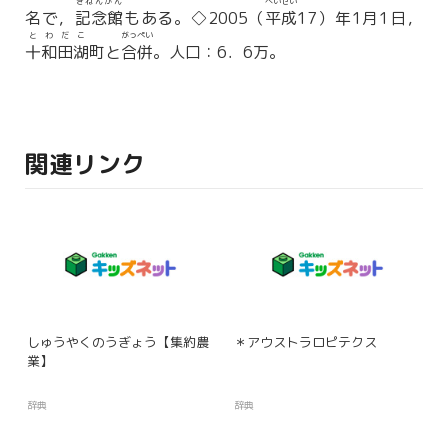
きねんかん
へいせい
名で，
記念館
もある。◇2005（
平成
17）年1月1日，
とわだこ
がっぺい
十和田湖
町と
合併
。人口：6．6万。
関連リンク
しゅうやくのうぎょう【集約農
＊アウストラロピテクス
業】
辞典
辞典