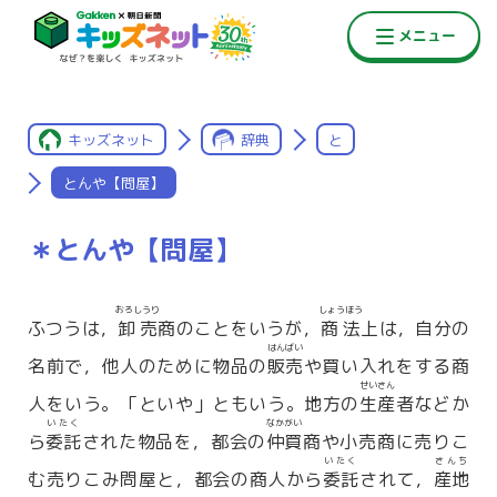
キッズネット
辞典
と
とんや【問屋】
＊とんや【問屋】
おろしうり
しょうほう
ふつうは，
卸売
商のことをいうが，
商法
上は，自分の
はんばい
名前で，他人のために物品の
販売
や買い入れをする商
せいさん
人をいう。「といや」ともいう。地方の
生産
者などか
いたく
なかがい
ら
委託
された物品を，都会の
仲買
商や小売商に売りこ
いたく
さんち
む売りこみ問屋と，都会の商人から
委託
されて，
産地