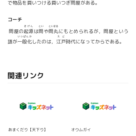
で物品を買いつける買いつぎ問屋がある。
コーチ
きげん
とい
といまる
問屋の
起源
は
問
や
問丸
にもとめられるが，問屋という
いっぱんか
えど
語が
一般化
したのは，
江戸
時代になってからである。
関連リンク
あまくだり【天下り】
オウムガイ