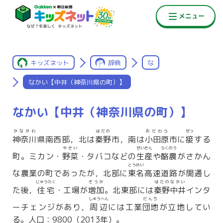
キッズネット
辞典
な
なかい【中井（神奈川県の町）】
なかい【中井（神奈川県の町）】
かながわ
はだの
おだわら
せっ
神奈川
県南西部，北は
秦野
市，南は
小田原
市に
接
する
やさい
せいさん
らくのう
町。ミカン・
野菜
・タバコなどの
生産
や
酪農
がさかん
とうめい
な農業の町であったが，北部に
東名
高速道路が開通し
じゅうたく
ぞうか
はだのなかい
た後，
住宅
・工場が
増加
。北東部には
秦野中井
インタ
しゅうへん
だんち
ーチェンジがあり，
周辺
には工業
団地
が立地してい
る。人口：9800（2013年）。