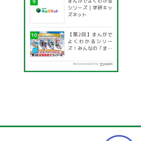
まんがでよくわかる
一覧」
シリーズ | 学研キッ
ズネット
【第2回】まんがで
よくわかるシリー
ズ！みんなの「まん
がひみつ文庫」読書
感想文コンクール
Recommended by