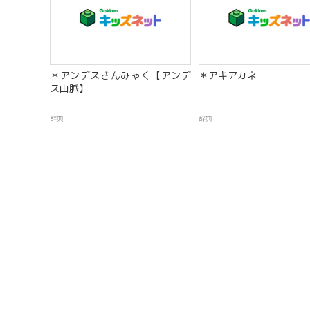
＊アンデスさんみゃく【アンデ
＊アキアカネ
ス山脈】
辞典
辞典