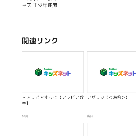
てんしょう
しせつ
⇒
天正
少年
使節
関連リンク
＊アラビアすうじ【アラビア数
アザラシ【＜海豹＞】
字】
辞典
辞典