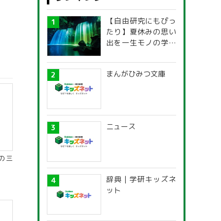
【自由研究にもぴっ
たり】夏休みの思い
出を一生モノの学び
に！「光の不思議」
探究ガイド
まんがひみつ文庫
ニュース
の三
辞典 | 学研キッズネ
ット