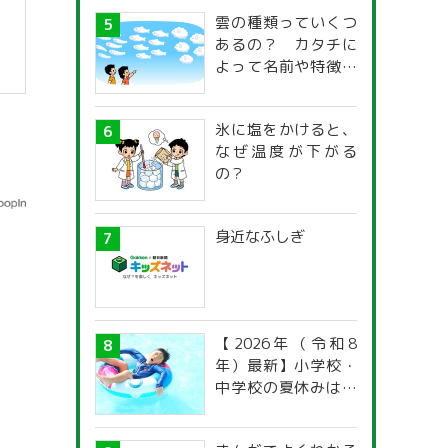
雲の種類っていくつ
あるの？ カタチに
よって名前や特徴が
違うの？
氷に塩をかけると、
なぜ温度が下がる
の？
身近なふしぎ
【2026年（令和8
年）最新】小学校・
中学校の夏休みはい
つからいつまで？ 都
道府県別「夏季休暇